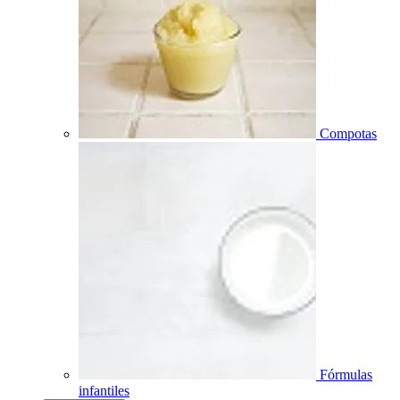
Compotas
Fórmulas
infantiles