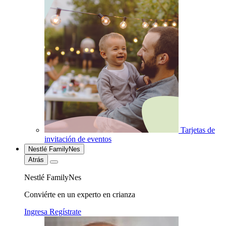
Tarjetas de
invitación de eventos
Nestlé FamilyNes
Atrás
Nestlé FamilyNes
Conviérte en un experto en crianza
Ingresa
Regístrate