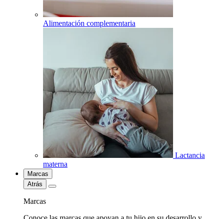
Alimentación complementaria
Lactancia
materna
Marcas
Atrás
Marcas
Conoce las marcas que apoyan a tu hijo en su desarrollo y