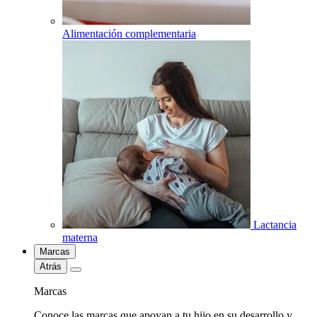
Alimentación complementaria
Lactancia
materna
Marcas
Atrás
Marcas
Conoce las marcas que apoyan a tu hijo en su desarrollo y