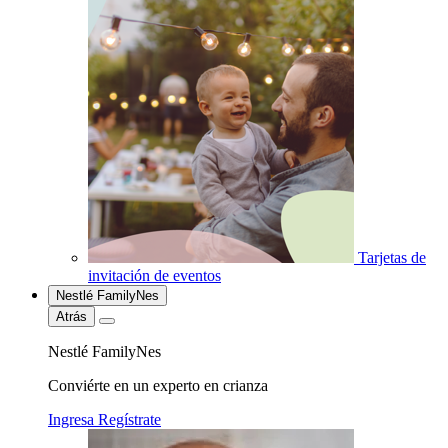
Tarjetas de
invitación de eventos
Nestlé FamilyNes
Atrás
Nestlé FamilyNes
Conviérte en un experto en crianza
Ingresa
Regístrate