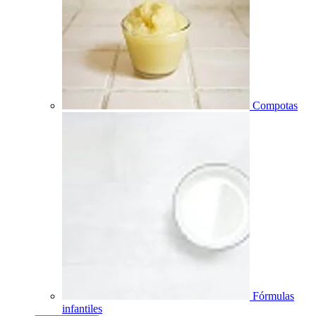
Compotas
Fórmulas
infantiles