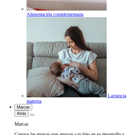
Alimentación complementaria
Lactancia
materna
Marcas
Atrás
Marcas
Conoce las marcas que apoyan a tu hijo en su desarrollo y