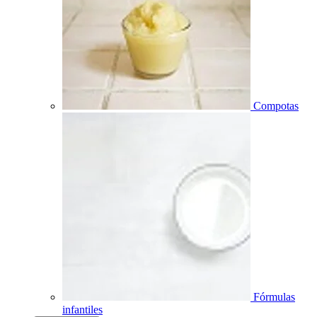
Compotas
Fórmulas
infantiles