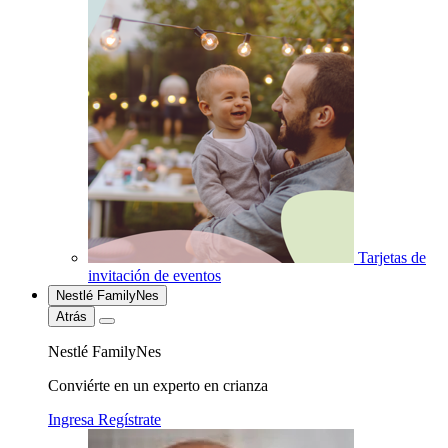
Tarjetas de
invitación de eventos
Nestlé FamilyNes
Atrás
Nestlé FamilyNes
Conviérte en un experto en crianza
Ingresa
Regístrate