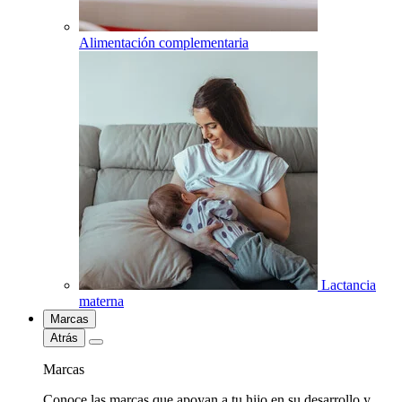
Alimentación complementaria
Lactancia
materna
Marcas
Atrás
Marcas
Conoce las marcas que apoyan a tu hijo en su desarrollo y