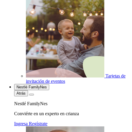
Tarjetas de
invitación de eventos
Nestlé FamilyNes
Atrás
Nestlé FamilyNes
Conviérte en un experto en crianza
Ingresa
Regístrate