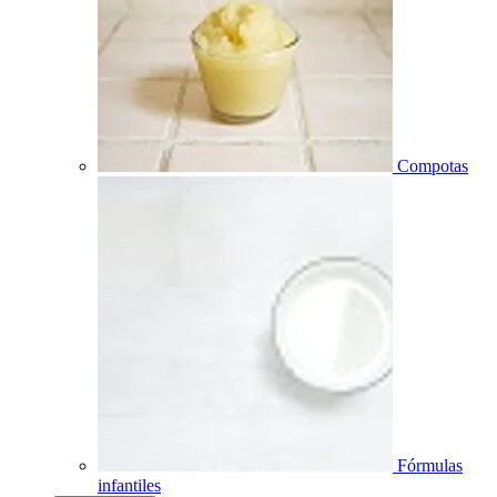
Compotas
Fórmulas
infantiles