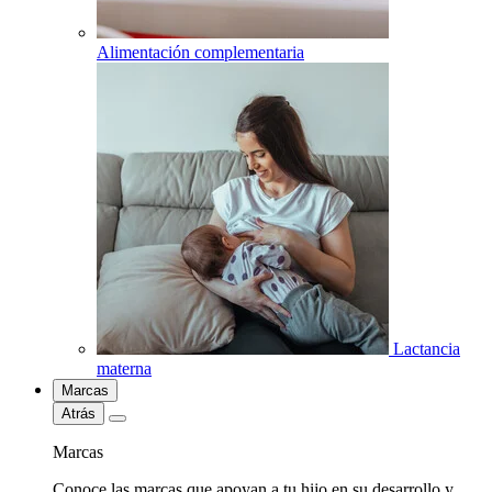
Alimentación complementaria
Lactancia
materna
Marcas
Atrás
Marcas
Conoce las marcas que apoyan a tu hijo en su desarrollo y