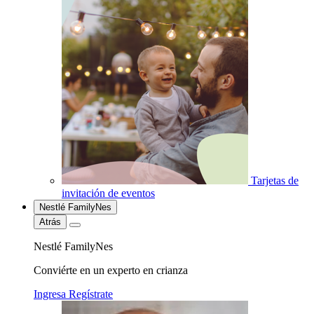
Tarjetas de
invitación de eventos
Nestlé FamilyNes
Atrás
Nestlé FamilyNes
Conviérte en un experto en crianza
Ingresa
Regístrate