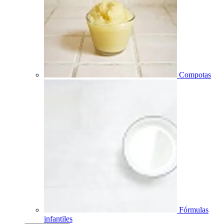
Compotas
Fórmulas
infantiles