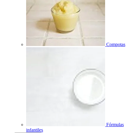
Compotas
Fórmulas
infantiles