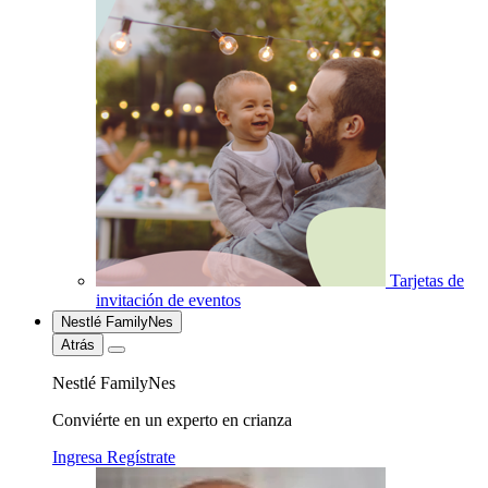
Tarjetas de
invitación de eventos
Nestlé FamilyNes
Atrás
Nestlé FamilyNes
Conviérte en un experto en crianza
Ingresa
Regístrate