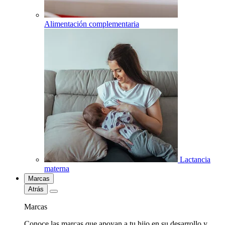
Alimentación complementaria
Lactancia
materna
Marcas
Atrás
Marcas
Conoce las marcas que apoyan a tu hijo en su desarrollo y