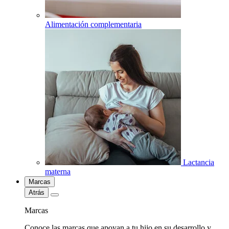
Alimentación complementaria
Lactancia
materna
Marcas
Atrás
Marcas
Conoce las marcas que apoyan a tu hijo en su desarrollo y