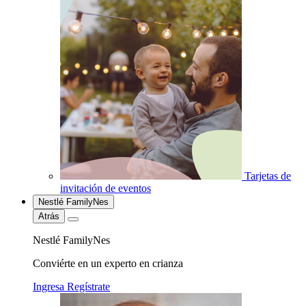
Tarjetas de
invitación de eventos
Nestlé FamilyNes
Atrás
Nestlé FamilyNes
Conviérte en un experto en crianza
Ingresa
Regístrate