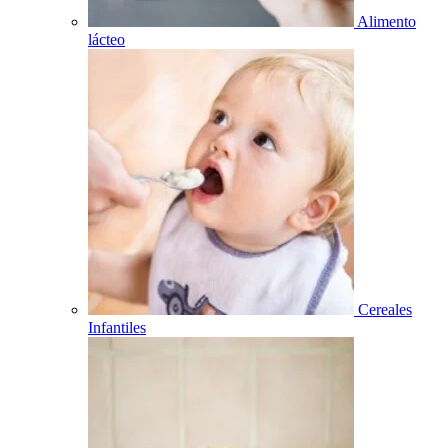
Alimento
lácteo
Cereales
Infantiles