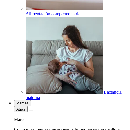
Alimentación complementaria
Lactancia
materna
Marcas
Atrás
Marcas
Conoce las marcas que apoyan a tu hijo en su desarrollo y