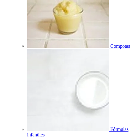
Compotas
Fórmulas
infantiles