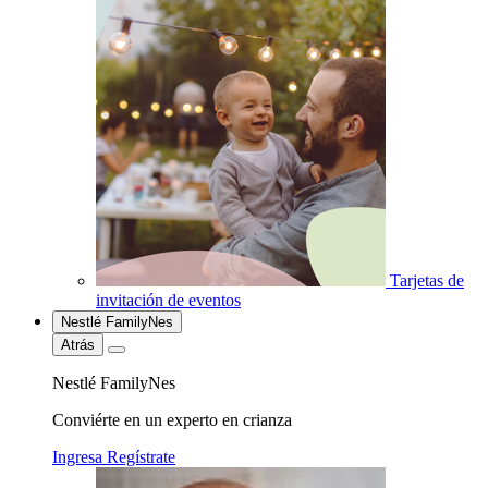
Tarjetas de
invitación de eventos
Nestlé FamilyNes
Atrás
Nestlé FamilyNes
Conviérte en un experto en crianza
Ingresa
Regístrate