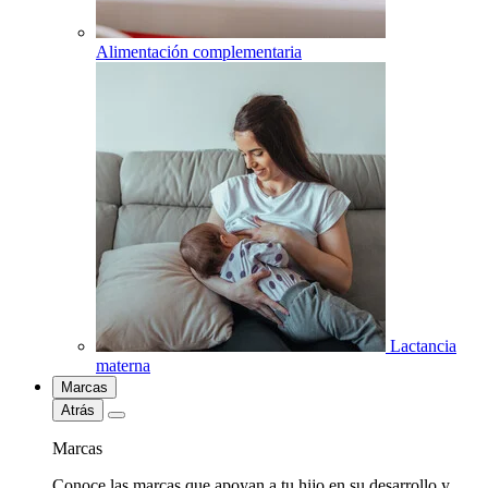
Alimentación complementaria
Lactancia
materna
Marcas
Atrás
Marcas
Conoce las marcas que apoyan a tu hijo en su desarrollo y