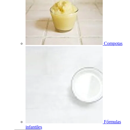
Compotas
Fórmulas
infantiles