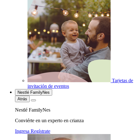
Tarjetas de
invitación de eventos
Nestlé FamilyNes
Atrás
Nestlé FamilyNes
Conviérte en un experto en crianza
Ingresa
Regístrate