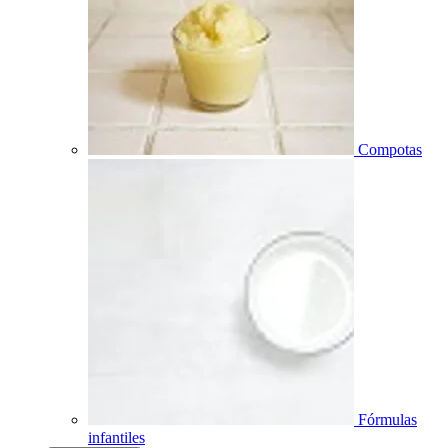
Compotas
Fórmulas
infantiles