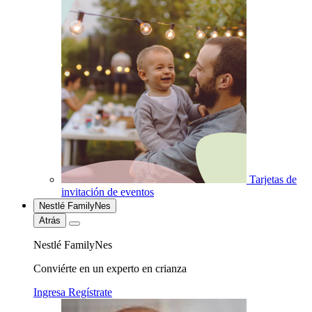
Tarjetas de
invitación de eventos
Nestlé FamilyNes
Atrás
Nestlé FamilyNes
Conviérte en un experto en crianza
Ingresa
Regístrate