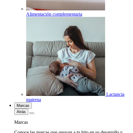
Alimentación complementaria
Lactancia
materna
Marcas
Atrás
Marcas
Conoce las marcas que apoyan a tu hijo en su desarrollo y