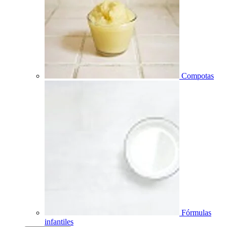
Compotas
Fórmulas
infantiles