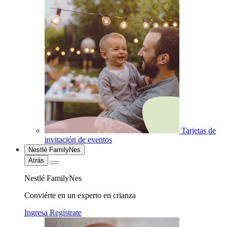
Tarjetas de
invitación de eventos
Nestlé FamilyNes
Atrás
Nestlé FamilyNes
Conviérte en un experto en crianza
Ingresa
Regístrate