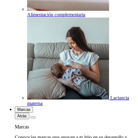
Alimentación complementaria
Lactancia
materna
Marcas
Atrás
Marcas
Conoce las marcas que apoyan a tu hijo en su desarrollo y