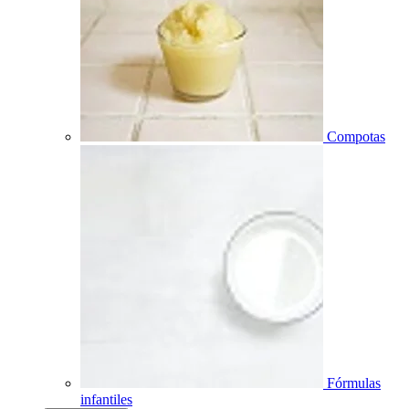
Compotas
Fórmulas
infantiles