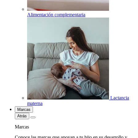
Alimentación complementaria
Lactancia
materna
Marcas
Atrás
Marcas
Conoce las marcas que apoyan a tu hijo en su desarrollo y