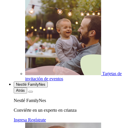
Tarjetas de
invitación de eventos
Nestlé FamilyNes
Atrás
Nestlé FamilyNes
Conviérte en un experto en crianza
Ingresa
Regístrate