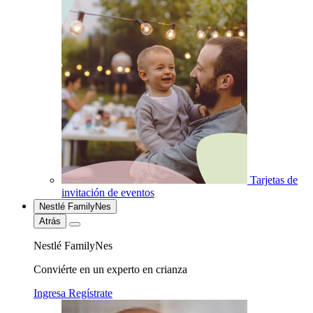
Tarjetas de
invitación de eventos
Nestlé FamilyNes
Atrás
Nestlé FamilyNes
Conviérte en un experto en crianza
Ingresa
Regístrate