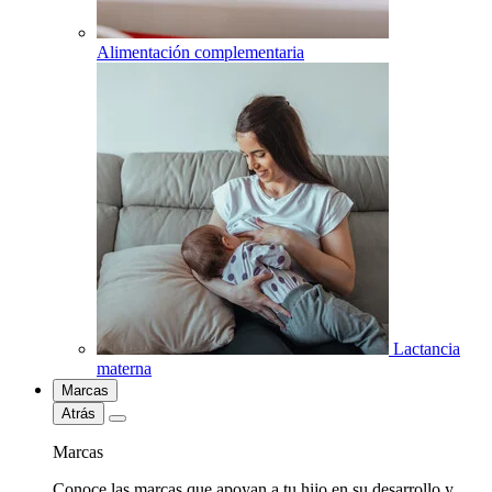
Alimentación complementaria
Lactancia
materna
Marcas
Atrás
Marcas
Conoce las marcas que apoyan a tu hijo en su desarrollo y