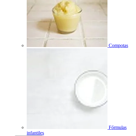
Compotas
Fórmulas
infantiles