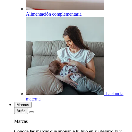
Alimentación complementaria
Lactancia
materna
Marcas
Atrás
Marcas
Conoce las marcas que apoyan a tu hijo en su desarrollo y