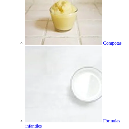
Compotas
Fórmulas
infantiles