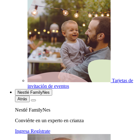
Tarjetas de
invitación de eventos
Nestlé FamilyNes
Atrás
Nestlé FamilyNes
Conviérte en un experto en crianza
Ingresa
Regístrate