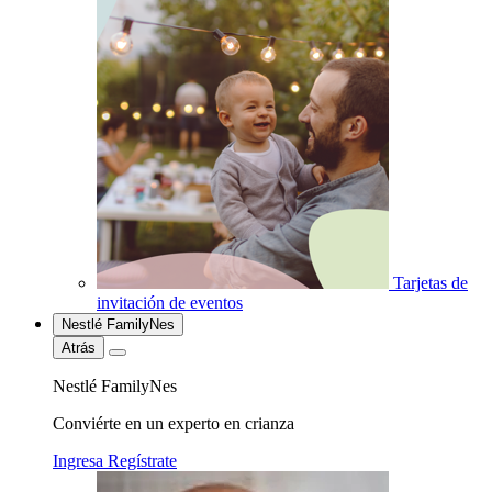
Tarjetas de
invitación de eventos
Nestlé FamilyNes
Atrás
Nestlé FamilyNes
Conviérte en un experto en crianza
Ingresa
Regístrate