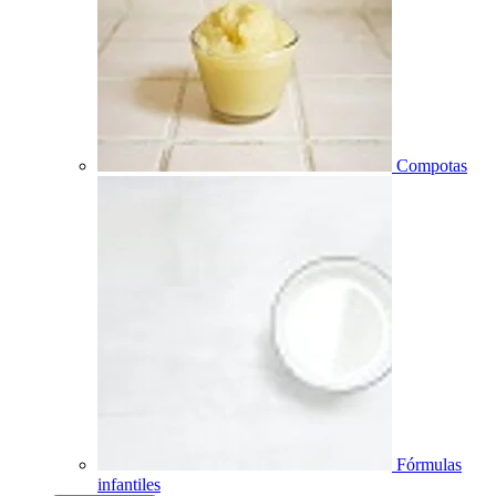
Compotas
Fórmulas
infantiles