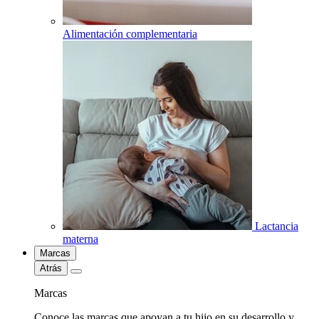
Alimentación complementaria
Lactancia
materna
Marcas
Atrás
Marcas
Conoce las marcas que apoyan a tu hijo en su desarrollo y