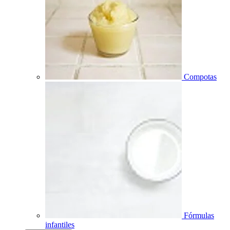
Compotas
Fórmulas
infantiles