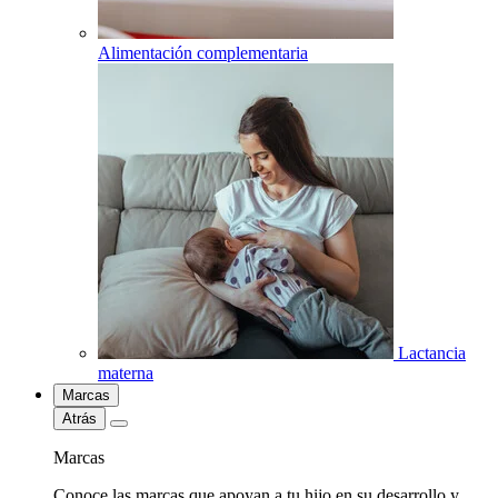
Alimentación complementaria
Lactancia
materna
Marcas
Atrás
Marcas
Conoce las marcas que apoyan a tu hijo en su desarrollo y