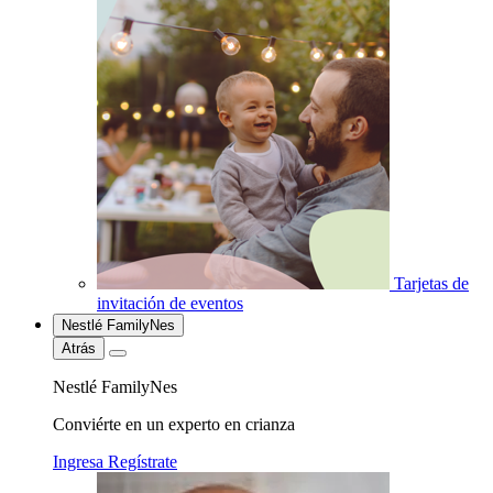
Tarjetas de
invitación de eventos
Nestlé FamilyNes
Atrás
Nestlé FamilyNes
Conviérte en un experto en crianza
Ingresa
Regístrate