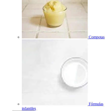
Compotas
Fórmulas
infantiles