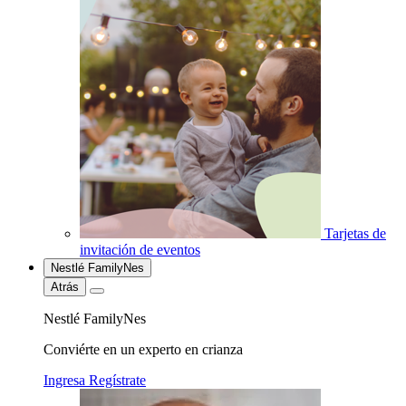
Tarjetas de
invitación de eventos
Nestlé FamilyNes
Atrás
Nestlé FamilyNes
Conviérte en un experto en crianza
Ingresa
Regístrate