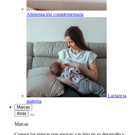
Alimentación complementaria
Lactancia
materna
Marcas
Atrás
Marcas
Conoce las marcas que apoyan a tu hijo en su desarrollo y