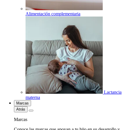
Alimentación complementaria
Lactancia
materna
Marcas
Atrás
Marcas
Conoce las marcas que apoyan a tu hijo en su desarrollo y