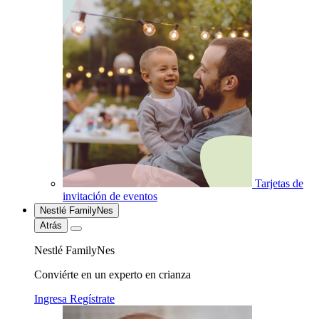
Tarjetas de
invitación de eventos
Nestlé FamilyNes
Atrás
Nestlé FamilyNes
Conviérte en un experto en crianza
Ingresa
Regístrate