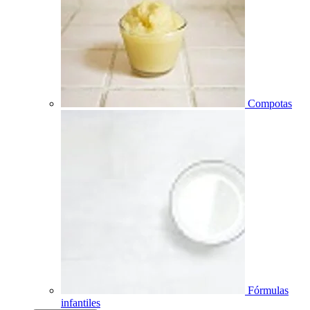
Compotas
Fórmulas
infantiles