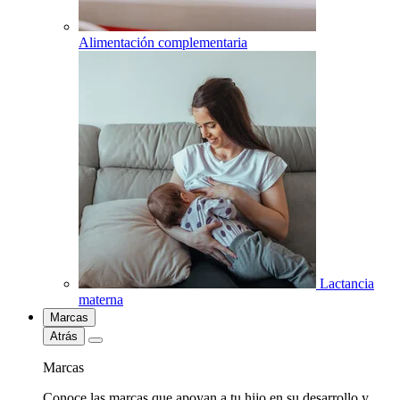
Alimentación complementaria
Lactancia
materna
Marcas
Atrás
Marcas
Conoce las marcas que apoyan a tu hijo en su desarrollo y