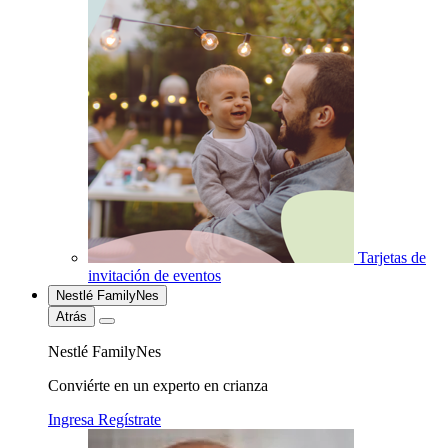
Tarjetas de
invitación de eventos
Nestlé FamilyNes
Atrás
Nestlé FamilyNes
Conviérte en un experto en crianza
Ingresa
Regístrate