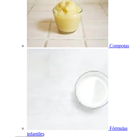
Compotas
Fórmulas
infantiles