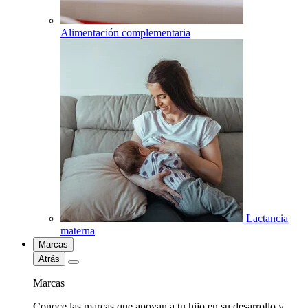
Alimentación complementaria
Lactancia
materna
Marcas
Atrás
Marcas
Conoce las marcas que apoyan a tu hijo en su desarrollo y