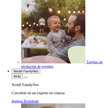
Tarjetas de
invitación de eventos
Nestlé FamilyNes
Atrás
Nestlé FamilyNes
Conviérte en un experto en crianza
Ingresa
Regístrate