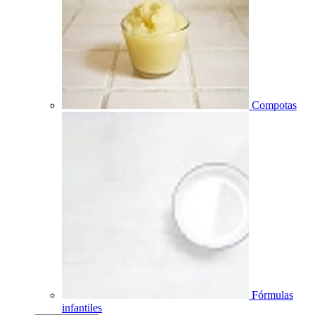
Compotas
Fórmulas
infantiles