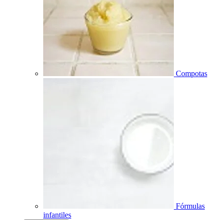
Compotas
Fórmulas
infantiles