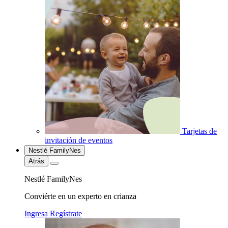
Tarjetas de
invitación de eventos
Nestlé FamilyNes
Atrás
Nestlé FamilyNes
Conviérte en un experto en crianza
Ingresa
Regístrate