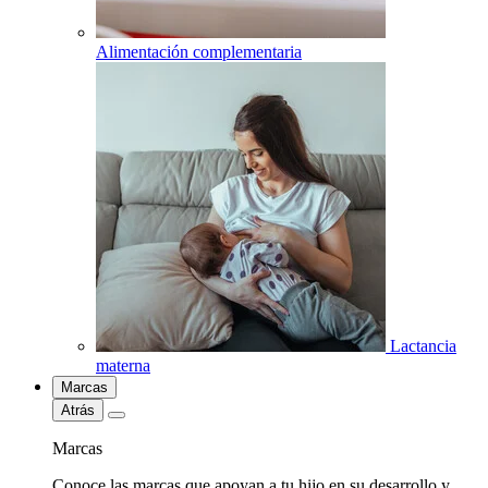
Alimentación complementaria
Lactancia
materna
Marcas
Atrás
Marcas
Conoce las marcas que apoyan a tu hijo en su desarrollo y