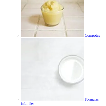
Compotas
Fórmulas
infantiles