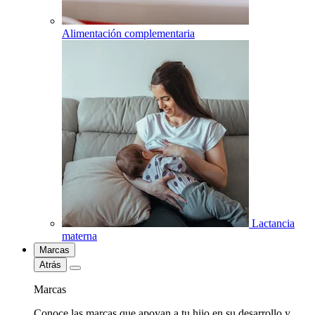
Alimentación complementaria
Lactancia
materna
Marcas
Atrás
Marcas
Conoce las marcas que apoyan a tu hijo en su desarrollo y