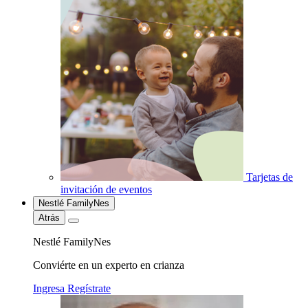
Tarjetas de
invitación de eventos
Nestlé FamilyNes
Atrás
Nestlé FamilyNes
Conviérte en un experto en crianza
Ingresa
Regístrate