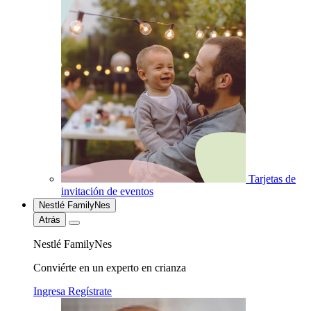
Tarjetas de
invitación de eventos
Nestlé FamilyNes
Atrás
Nestlé FamilyNes
Conviérte en un experto en crianza
Ingresa
Regístrate