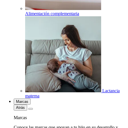
Alimentación complementaria
Lactancia
materna
Marcas
Atrás
Marcas
Conoce las marcas que apoyan a tu hijo en su desarrollo y