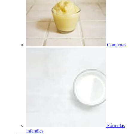
Compotas
Fórmulas
infantiles