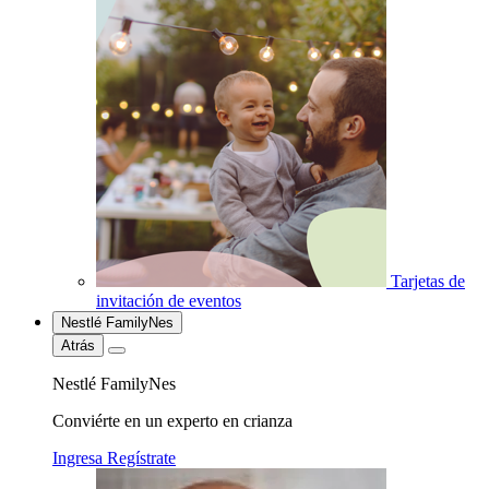
Tarjetas de
invitación de eventos
Nestlé FamilyNes
Atrás
Nestlé FamilyNes
Conviérte en un experto en crianza
Ingresa
Regístrate