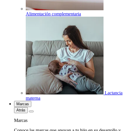
Alimentación complementaria
Lactancia
materna
Marcas
Atrás
Marcas
Conoce las marcas que apoyan a tu hijo en su desarrollo y