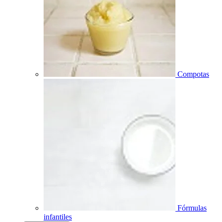
Compotas
Fórmulas
infantiles