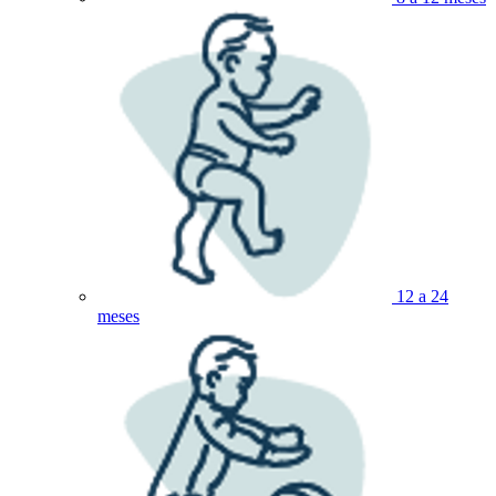
12 a 24
meses