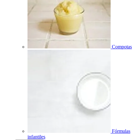
Compotas
Fórmulas
infantiles