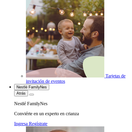
Tarjetas de
invitación de eventos
Nestlé FamilyNes
Atrás
Nestlé FamilyNes
Conviérte en un experto en crianza
Ingresa
Regístrate