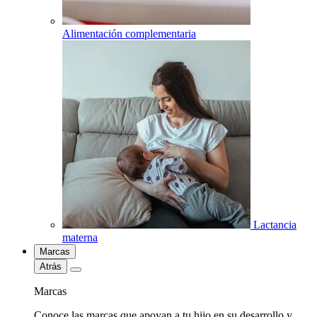
Alimentación complementaria
Lactancia
materna
Marcas
Atrás
Marcas
Conoce las marcas que apoyan a tu hijo en su desarrollo y