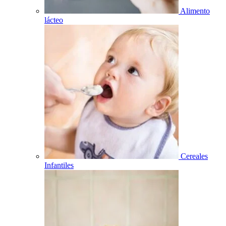
Alimento
lácteo
Cereales
Infantiles