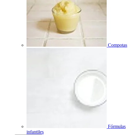
Compotas
Fórmulas
infantiles