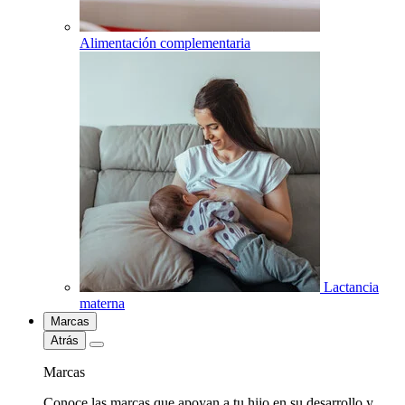
Alimentación complementaria
Lactancia
materna
Marcas
Atrás
Marcas
Conoce las marcas que apoyan a tu hijo en su desarrollo y