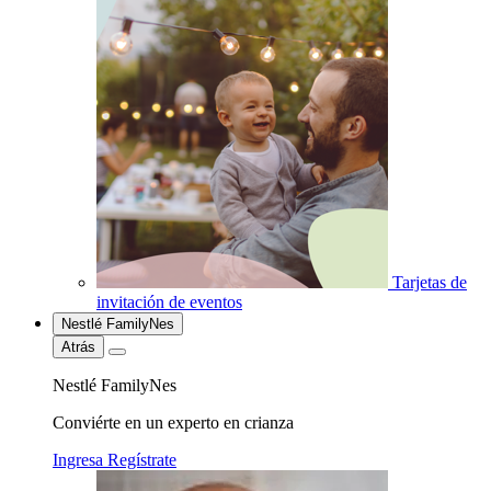
Tarjetas de
invitación de eventos
Nestlé FamilyNes
Atrás
Nestlé FamilyNes
Conviérte en un experto en crianza
Ingresa
Regístrate