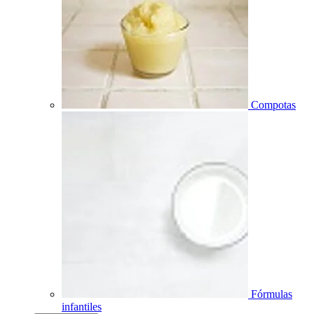
Compotas
Fórmulas
infantiles