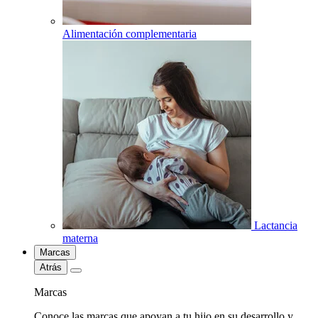
Alimentación complementaria
Lactancia
materna
Marcas
Atrás
Marcas
Conoce las marcas que apoyan a tu hijo en su desarrollo y