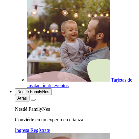
Tarjetas de
invitación de eventos
Nestlé FamilyNes
Atrás
Nestlé FamilyNes
Conviérte en un experto en crianza
Ingresa
Regístrate