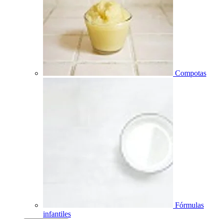
Compotas
Fórmulas
infantiles