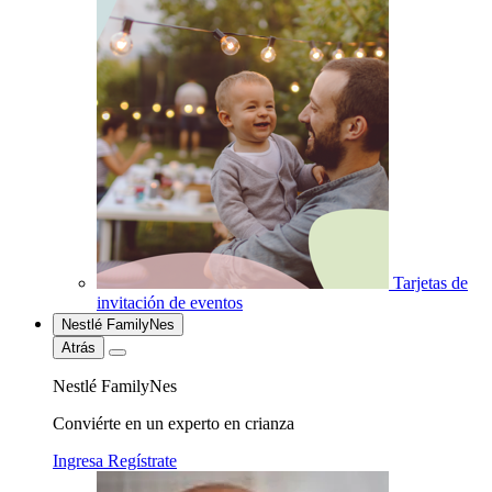
Tarjetas de
invitación de eventos
Nestlé FamilyNes
Atrás
Nestlé FamilyNes
Conviérte en un experto en crianza
Ingresa
Regístrate