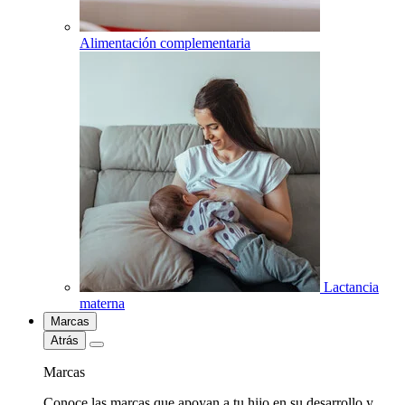
Alimentación complementaria
Lactancia
materna
Marcas
Atrás
Marcas
Conoce las marcas que apoyan a tu hijo en su desarrollo y