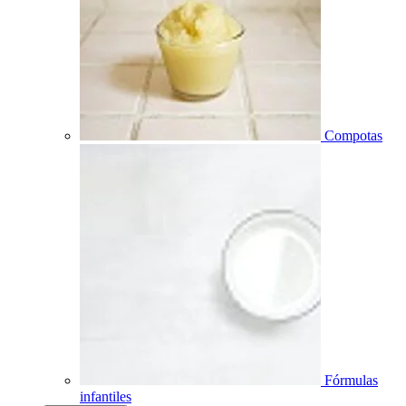
Compotas
Fórmulas
infantiles