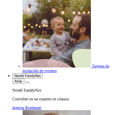
Tarjetas de
invitación de eventos
Nestlé FamilyNes
Atrás
Nestlé FamilyNes
Conviérte en un experto en crianza
Ingresa
Regístrate