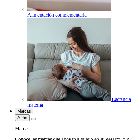
Alimentación complementaria
Lactancia
materna
Marcas
Atrás
Marcas
Conoce las marcas que apoyan a tu hijo en su desarrollo y