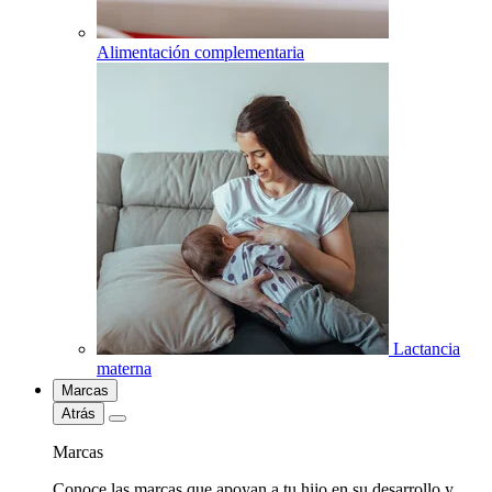
Alimentación complementaria
Lactancia
materna
Marcas
Atrás
Marcas
Conoce las marcas que apoyan a tu hijo en su desarrollo y