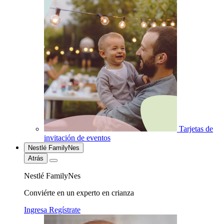
Tarjetas de
invitación de eventos
Nestlé FamilyNes
Atrás
Nestlé FamilyNes
Conviérte en un experto en crianza
Ingresa
Regístrate