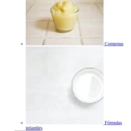
Compotas
Fórmulas
infantiles