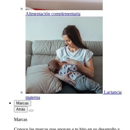
Alimentación complementaria
Lactancia
materna
Marcas
Atrás
Marcas
Conoce las marcas que apoyan a tu hijo en su desarrollo y