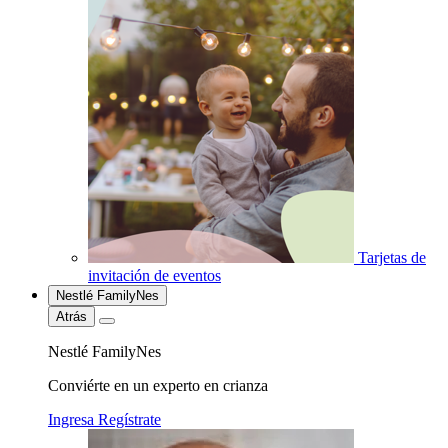
Tarjetas de
invitación de eventos
Nestlé FamilyNes
Atrás
Nestlé FamilyNes
Conviérte en un experto en crianza
Ingresa
Regístrate