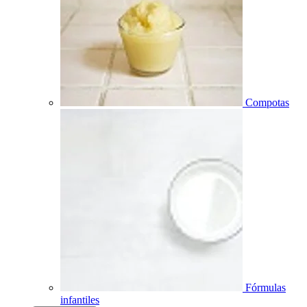
Compotas
Fórmulas
infantiles