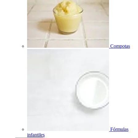
Compotas
Fórmulas
infantiles