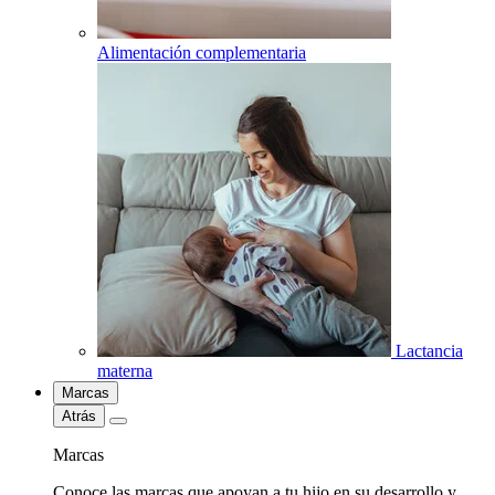
Alimentación complementaria
Lactancia
materna
Marcas
Atrás
Marcas
Conoce las marcas que apoyan a tu hijo en su desarrollo y