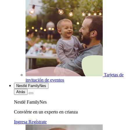
Tarjetas de
invitación de eventos
Nestlé FamilyNes
Atrás
Nestlé FamilyNes
Conviérte en un experto en crianza
Ingresa
Regístrate