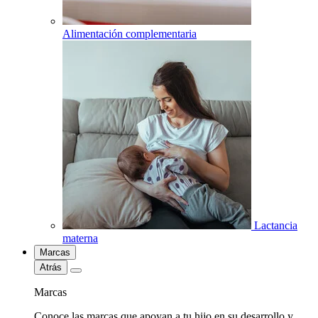
Alimentación complementaria
Lactancia
materna
Marcas
Atrás
Marcas
Conoce las marcas que apoyan a tu hijo en su desarrollo y