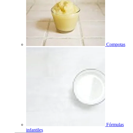
Compotas
Fórmulas
infantiles