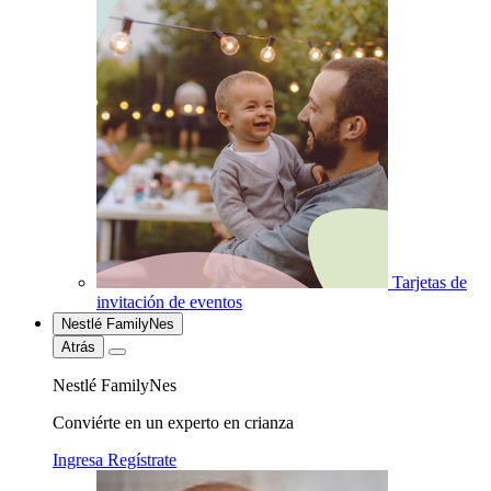
Tarjetas de
invitación de eventos
Nestlé FamilyNes
Atrás
Nestlé FamilyNes
Conviérte en un experto en crianza
Ingresa
Regístrate