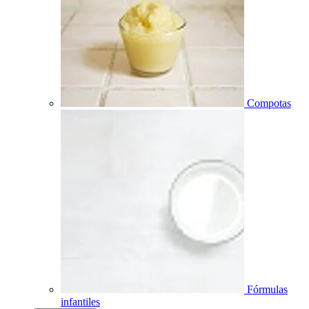
Compotas
Fórmulas
infantiles