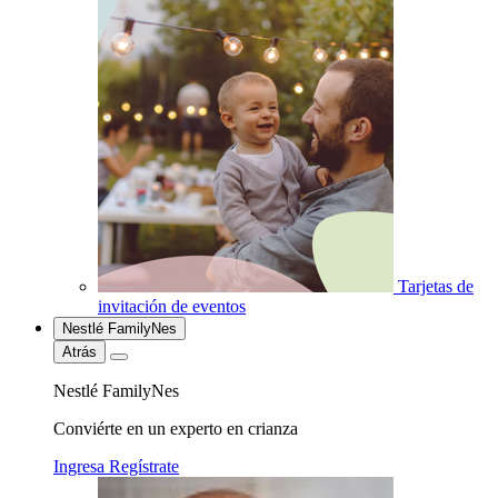
Tarjetas de
invitación de eventos
Nestlé FamilyNes
Atrás
Nestlé FamilyNes
Conviérte en un experto en crianza
Ingresa
Regístrate