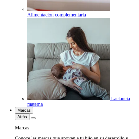
Alimentación complementaria
Lactancia
materna
Marcas
Atrás
Marcas
Conoce las marcas que apoyan a tu hijo en su desarrollo y