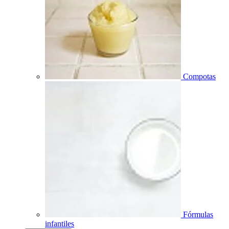
Compotas
Fórmulas
infantiles