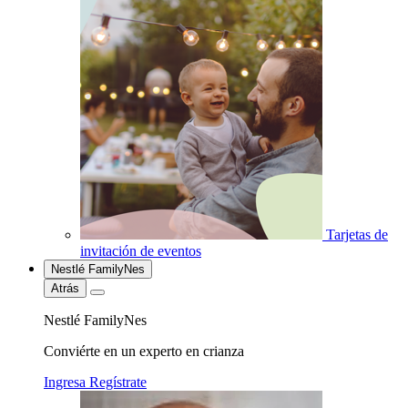
Tarjetas de
invitación de eventos
Nestlé FamilyNes
Atrás
Nestlé FamilyNes
Conviérte en un experto en crianza
Ingresa
Regístrate