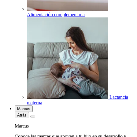
Alimentación complementaria
Lactancia
materna
Marcas
Atrás
Marcas
Conoce las marcas que apoyan a tu hijo en su desarrollo y