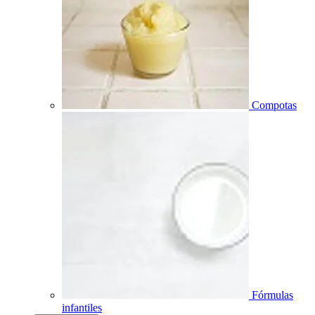
Compotas
Fórmulas
infantiles