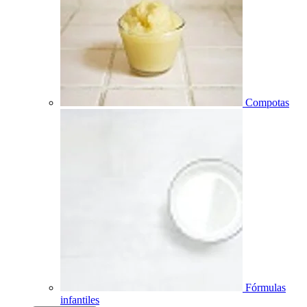
Compotas
Fórmulas
infantiles