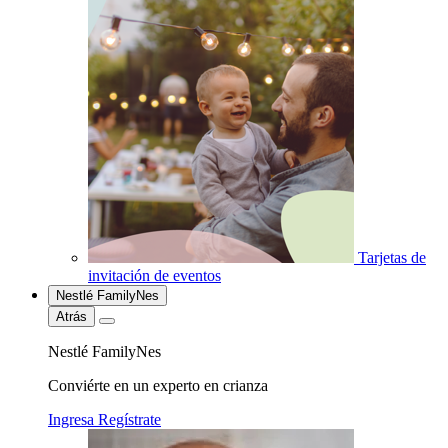
Tarjetas de
invitación de eventos
Nestlé FamilyNes
Atrás
Nestlé FamilyNes
Conviérte en un experto en crianza
Ingresa
Regístrate