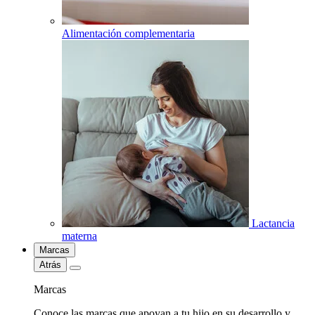
Alimentación complementaria
Lactancia
materna
Marcas
Atrás
Marcas
Conoce las marcas que apoyan a tu hijo en su desarrollo y