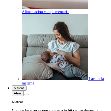
Alimentación complementaria
Lactancia
materna
Marcas
Atrás
Marcas
Conoce las marcas que apoyan a tu hijo en su desarrollo y