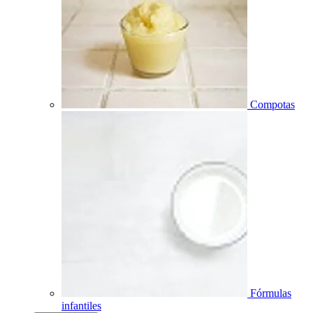
Compotas
Fórmulas
infantiles