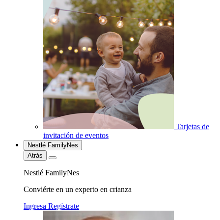
Tarjetas de
invitación de eventos
Nestlé FamilyNes
Atrás
Nestlé FamilyNes
Conviérte en un experto en crianza
Ingresa
Regístrate