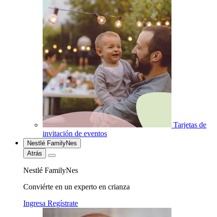
Tarjetas de
invitación de eventos
Nestlé FamilyNes
Atrás
Nestlé FamilyNes
Conviérte en un experto en crianza
Ingresa
Regístrate