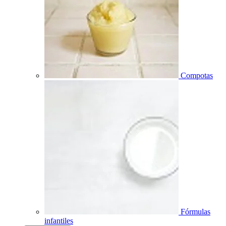
Compotas
Fórmulas
infantiles