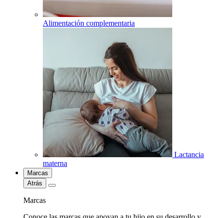
Alimentación complementaria
Lactancia
materna
Marcas
Atrás
Marcas
Conoce las marcas que apoyan a tu hijo en su desarrollo y