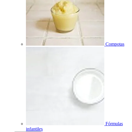
Compotas
Fórmulas
infantiles