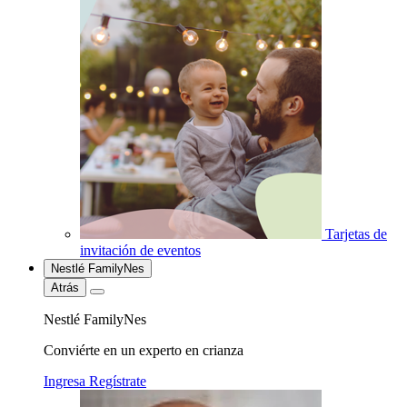
Tarjetas de
invitación de eventos
Nestlé FamilyNes
Atrás
Nestlé FamilyNes
Conviérte en un experto en crianza
Ingresa
Regístrate