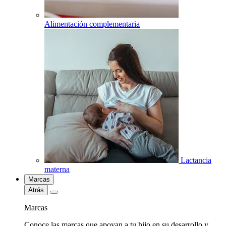
Alimentación complementaria
Lactancia
materna
Marcas
Atrás
Marcas
Conoce las marcas que apoyan a tu hijo en su desarrollo y